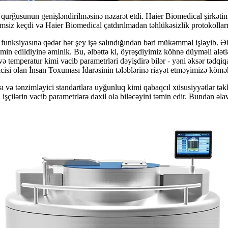
qurğusunun genişləndirilməsinə nəzarət etdi. Haier Biomedical şirkə
iz keçdi və Haier Biomedical çatdırılmadan təhlükəsizlik protokolların
ksiyasına qədər hər şey işə salındığından bəri mükəmməl işləyib. Əhəmiy
n edildiyinə əminik. Bu, əlbəttə ki, öyrəşdiyimiz köhnə düyməli alətlər
temperatur kimi vacib parametrləri dəyişdirə bilər - yəni əksər tədqiqa
icisi olan İnsan Toxuması İdarəsinin tələblərinə riayət etməyimizə köm
 tənzimləyici standartlara uyğunluq kimi qabaqcıl xüsusiyyətlər təklif e
 işçilərin vacib parametrlərə daxil ola biləcəyini təmin edir. Bundan əla