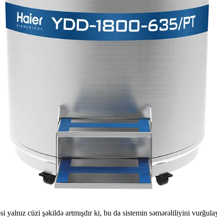
i yalnız cüzi şəkildə artmışdır ki, bu da sistemin səmərəliliyini vurğ