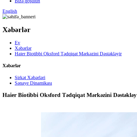
Bizə qoşulun
English
Xəbərlər
Ev
Xəbərlər
Haier Biotibbi Oksford Tədqiqat Mərkəzini Dəstəkləyir
Xəbərlər
Şirkət Xəbərləri
Sənaye Dinamikası
Haier Biotibbi Oksford Tədqiqat Mərkəzini Dəstəkləy