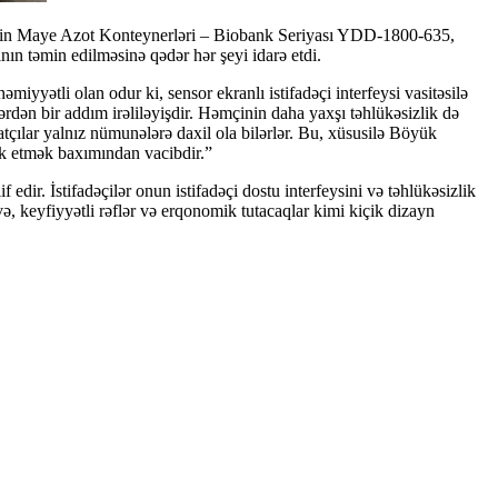
tinin Maye Azot Konteynerləri – Biobank Seriyası YDD-1800-635,
ın təmin edilməsinə qədər hər şeyi idarə etdi.
yətli olan odur ki, sensor ekranlı istifadəçi interfeysi vasitəsilə
dən bir addım irəliləyişdir. Həmçinin daha yaxşı təhlükəsizlik də
tçılar yalnız nümunələrə daxil ola bilərlər. Bu, xüsusilə Böyük
ək etmək baxımından vacibdir.”
dir. İstifadəçilər onun istifadəçi dostu interfeysini və təhlükəsizlik
və, keyfiyyətli rəflər və erqonomik tutacaqlar kimi kiçik dizayn