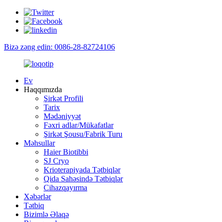
Bizə zəng edin: 0086-28-82724106
Ev
Haqqımızda
Şirkət Profili
Tarix
Mədəniyyət
Fəxri adlar/Mükafatlar
Şirkət Şousu/Fabrik Turu
Məhsullar
Haier Biotibbi
SJ Cryo
Krioterapiyada Tətbiqlər
Qida Sahəsində Tətbiqlər
Cihazqayırma
Xəbərlər
Tətbiq
Bizimlə Əlaqə