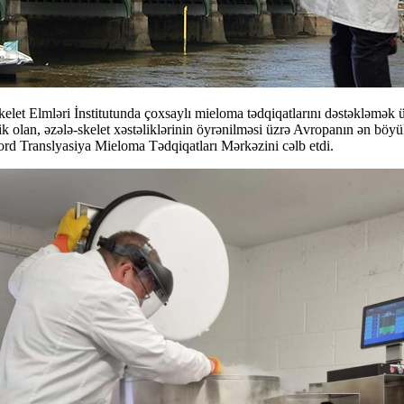
let Elmləri İnstitutunda çoxsaylı mieloma tədqiqatlarını dəstəkləmək ü
 olan, əzələ-skelet xəstəliklərinin öyrənilməsi üzrə Avropanın ən böyü
d Translyasiya Mieloma Tədqiqatları Mərkəzini cəlb etdi.