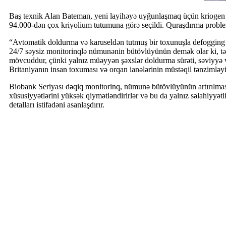
Baş texnik Alan Bateman, yeni layihəyə uyğunlaşmaq üçün kriogen 
94.000-dən çox kriyolium tutumuna görə seçildi. Quraşdırma problems
“Avtomatik doldurma və karuseldən tutmuş bir toxunuşla defogging fun
24/7 səysiz monitorinqlə nümunənin bütövlüyünün demək olar ki, təmi
mövcuddur, çünki yalnız müəyyən şəxslər doldurma sürəti, səviyyə və 
Britaniyanın insan toxuması və orqan ianələrinin müstəqil tənzimləy
Biobank Seriyası dəqiq monitorinq, nümunə bütövlüyünün artırılması və
xüsusiyyətlərini yüksək qiymətləndirirlər və bu da yalnız səlahiyyətli
detalları istifadəni asanlaşdırır.