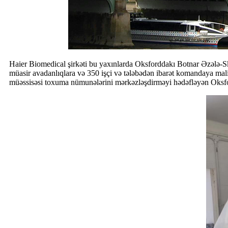
Haier Biomedical şirkəti bu yaxınlarda Oksforddakı Botnar Əzələ-Ske
müasir avadanlıqlara və 350 işçi və tələbədən ibarət komandaya malik
müəssisəsi toxuma nümunələrini mərkəzləşdirməyi hədəfləyən Oksfor