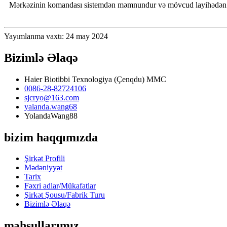
Mərkəzinin komandası sistemdən məmnundur və mövcud layihədən kə
Yayımlanma vaxtı: 24 may 2024
Bizimlə Əlaqə
Haier Biotibbi Texnologiya (Çenqdu) MMC
0086-28-82724106
sjcryo@163.com
yalanda.wang68
YolandaWang88
bizim haqqımızda
Şirkət Profili
Mədəniyyət
Tarix
Fəxri adlar/Mükafatlar
Şirkət Şousu/Fabrik Turu
Bizimlə Əlaqə
məhsullarımız